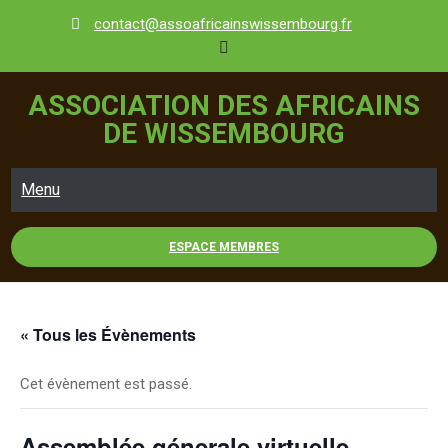
Skip
contact@assoafricainswissembourg.fr
to
content
ASSOCIATION DES AFRICAINS
DE WISSEMBOURG
Menu
ESPACE MEMBRES
« Tous les Évènements
Cet évènement est passé.
Assemblée génerale virtuelle