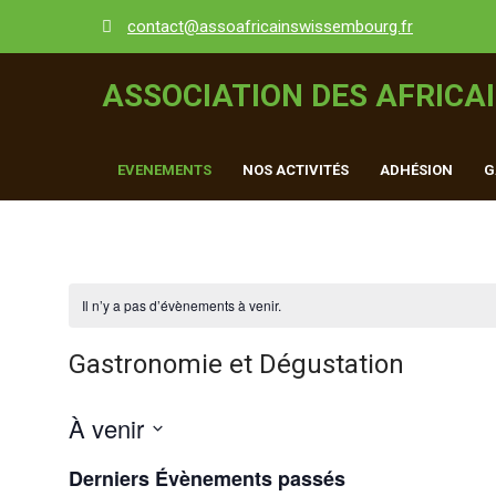
Skip
contact@assoafricainswissembourg.fr
to
content
ASSOCIATION DES AFRICA
EVENEMENTS
NOS ACTIVITÉS
ADHÉSION
G
Il n’y a pas d’évènements à venir.
Gastronomie et Dégustation
À venir
S
Derniers Évènements passés
é