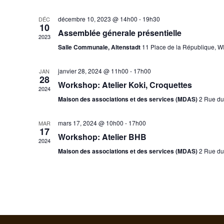
l
e
décembre 10, 2023 @ 14h00
-
19h30
DÉC
10
c
Assemblée génerale présentielle
2023
t
Salle Communale, Altenstadt
11 Place de la République
i
o
janvier 28, 2024 @ 11h00
-
17h00
JAN
28
n
Workshop: Atelier Koki, Croquettes
2024
n
Maison des associations et des services (MDAS)
2 Rue du
e
z
mars 17, 2024 @ 10h00
-
17h00
MAR
u
17
Workshop: Atelier BHB
n
2024
e
Maison des associations et des services (MDAS)
2 Rue du
d
a
t
e
.