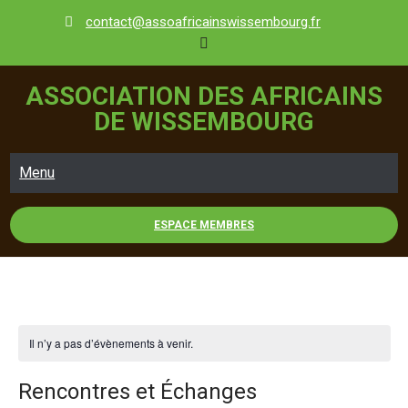
Skip
contact@assoafricainswissembourg.fr
to
content
ASSOCIATION DES AFRICAINS
DE WISSEMBOURG
Menu
ESPACE MEMBRES
Il n’y a pas d’évènements à venir.
Rencontres et Échanges