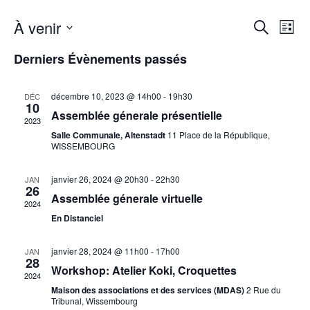
À venir
R
N
R
L
e
a
e
i
S
c
Derniers Évènements passés
v
s
é
c
h
t
i
e
l
h
e
r
g
e
décembre 10, 2023 @ 14h00
-
19h30
DÉC
c
10
e
a
c
Assemblée génerale présentielle
h
2023
r
t
t
e
Salle Communale, Altenstadt
11 Place de la République,
i
i
WISSEMBOURG
c
o
o
h
n
n
janvier 26, 2024 @ 20h30
-
22h30
JAN
26
e
n
d
Assemblée génerale virtuelle
2024
e
e
e
En Distanciel
z
t
v
u
u
janvier 28, 2024 @ 11h00
-
17h00
n
JAN
28
n
e
Workshop: Atelier Koki, Croquettes
a
2024
e
s
Maison des associations et des services (MDAS)
2 Rue du
v
d
É
Tribunal, Wissembourg