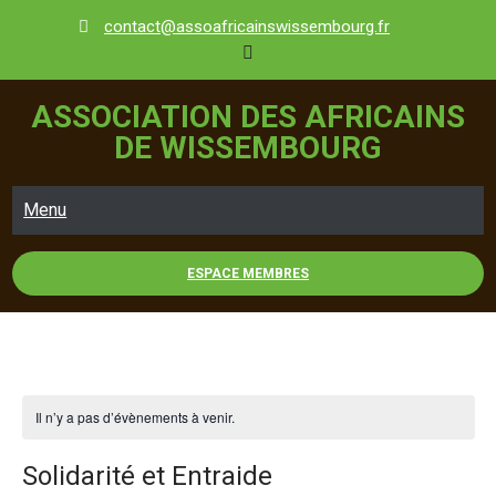
Skip
contact@assoafricainswissembourg.fr
to
content
ASSOCIATION DES AFRICAINS
DE WISSEMBOURG
Menu
ESPACE MEMBRES
Il n’y a pas d’évènements à venir.
Solidarité et Entraide