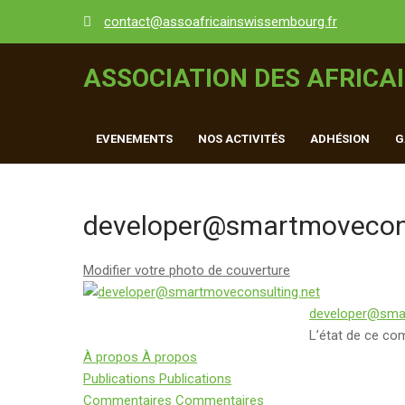
Skip
contact@assoafricainswissembourg.fr
to
content
ASSOCIATION DES AFRICA
EVENEMENTS
NOS ACTIVITÉS
ADHÉSION
G
developer@smartmovecons
Modifier votre photo de couverture
developer@smar
L’état de ce co
À propos
À propos
Publications
Publications
Commentaires
Commentaires